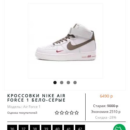
КРОССОВКИ NIKE AIR
6490 р
FORCE 1 БЕЛО-СЕРЫЕ
Старая:
9000 р
Модель:: Air Force 1
Экономия 2510 р
Оценка покупателей
Скидка -
28
%
36
37
38
39
40
41
42