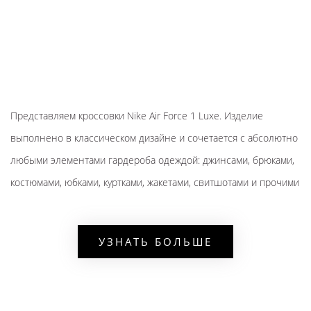
Представляем кроссовки Nike Air Force 1 Luxe. Изделие
выполнено в классическом дизайне и сочетается с абсолютно
любыми элементами гардероба одеждой: джинсами, брюками,
костюмами, юбками, куртками, жакетами, свитшотами и прочими
спортивными и повседневными вещами.
УЗНАТЬ БОЛЬШЕ
ОПИСАНИЕ
широкий размерный ряд,
материла верха - кожа с добавлением нейлона,