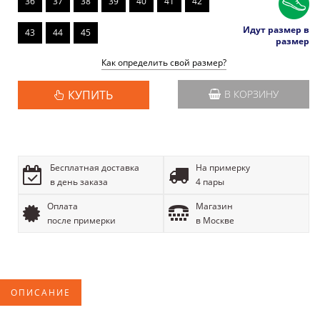
36
37
38
39
40
41
42
Идут размер в
43
44
45
размер
Как определить свой размер?
КУПИТЬ
В КОРЗИНУ
Бесплатная доставка
На примерку
в день заказа
4 пары
Оплата
Магазин
после примерки
в Москве
ОПИСАНИЕ