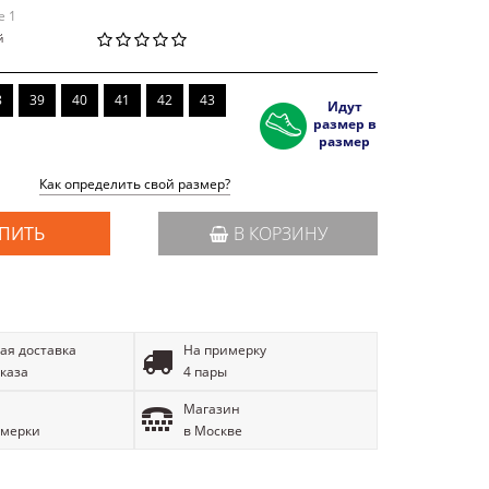
e 1
й
8
39
40
41
42
43
Идут
размер в
размер
Как определить свой размер?
ПИТЬ
В КОРЗИНУ
ая доставка
На примерку
аказа
4 пары
Магазин
имерки
в Москве