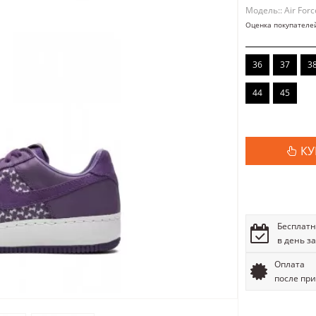
Модель:: Air Forc
Оценка покупателе
36
37
3
44
45
КУ
Бесплатн
в день з
Оплата
после пр