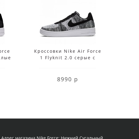
orce
Кроссовки Nike Air Force
Крос
белые
1 Flyknit 2.0 серые с
1
черным
8990 р
Адрес магазина Nike Force: Нижний Сусальный