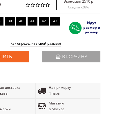
Экономия 2510 р
й
Скидка -
28
%
8
39
40
41
42
43
Идут
размер в
размер
Как определить свой размер?
ПИТЬ
В КОРЗИНУ
ая доставка
На примерку
аказа
4 пары
Магазин
имерки
в Москве