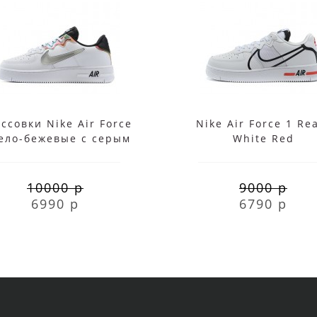
ссовки Nike Air Force
Nike Air Force 1 Re
бело-бежевые с серым
White Red
10000 р
9000 р
6990 р
6790 р