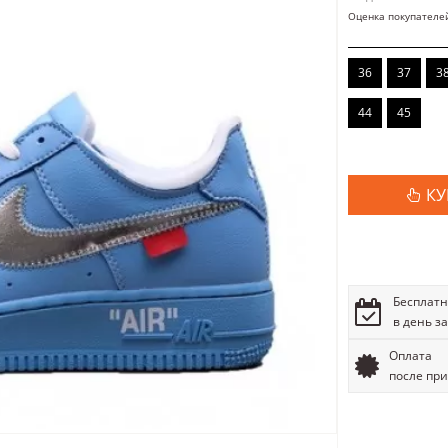
Оценка покупателе
36
37
3
44
45
КУ
Бесплатн
в день з
Оплата
после пр