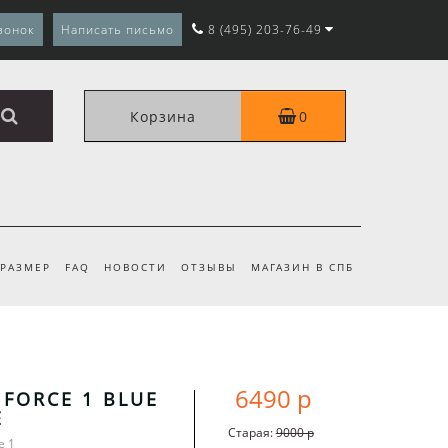
вонок
Написать письмо
8 (495) 203-76-49
Корзина
0
 РАЗМЕР
FAQ
НОВОСТИ
ОТЗЫВЫ
МАГАЗИН В СПБ
6490 р
 FORCE 1 BLUE
Е
Старая:
9000 р
e 1