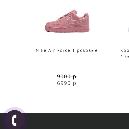
Nike Air Force 1 розовые
Кро
1 
9000 р
6990 р