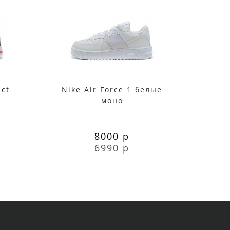
act
Nike Air Force 1 белые
Ni
моно
ou
8000 р
6990 р