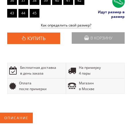
36
37
38
39
40
41
42
Идут размер в
43
44
45
размер
Как определить свой размер?
КУПИТЬ
В КОРЗИНУ
Бесплатная доставка
На примерку
в день заказа
4 пары
Оплата
Магазин
после примерки
в Москве
ОПИСАНИЕ