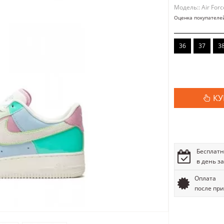
Модель:: Air Forc
Оценка покупателе
36
37
3
КУ
Бесплатн
в день з
Оплата
после пр