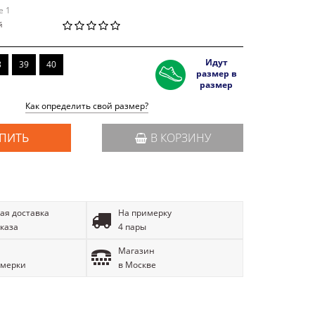
e 1
й
Идут
8
39
40
размер в
размер
Как определить свой размер?
ПИТЬ
В КОРЗИНУ
ая доставка
На примерку
аказа
4 пары
Магазин
имерки
в Москве