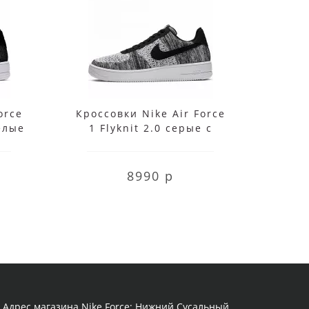
orce
Кроссовки Nike Air Force
Крос
белые
1 Flyknit 2.0 серые с
1 се
черным
8990 р
Адрес магазина Nike Force: Нижний Сусальный