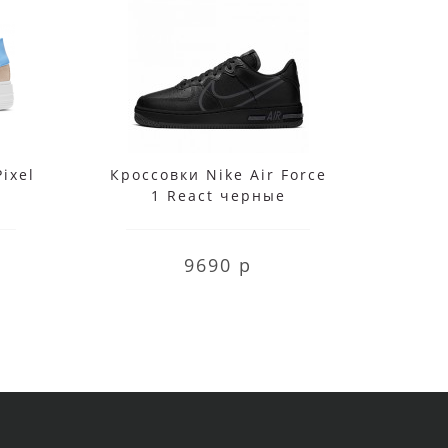
Pixel
Кроссовки Nike Air Force
Крос
1 React черные
1 Fly
9690 р