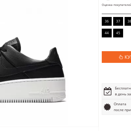
Оценка покупателе
36
37
3
44
45
КУ
Бесплатн
в день з
Оплата
после пр