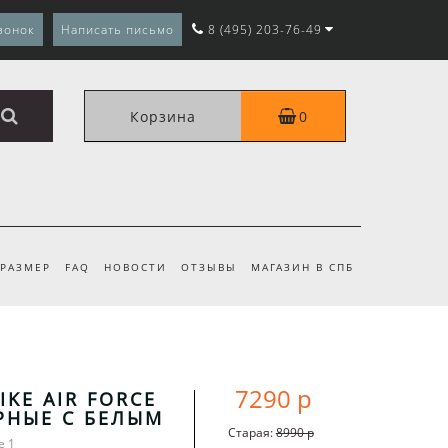
вонок
Написать письмо
8 (495) 203-76-49
Корзина
0
 РАЗМЕР
FAQ
НОВОСТИ
ОТЗЫВЫ
МАГАЗИН В СПБ
7290 р
IKE AIR FORCE
РНЫЕ С БЕЛЫМ
Старая:
8990 р
e 1