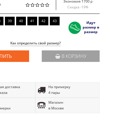
Экономия 1700 р
й
Скидка -
19
%
8
39
40
41
42
43
Идут
размер в
размер
Как определить свой размер?
ПИТЬ
В КОРЗИНУ
ая доставка
На примерку
аказа
4 пары
Магазин
имерки
в Москве