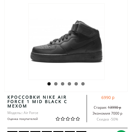
КРОССОВКИ NIKE AIR
6990 р
FORCE 1 MID BLACK С
МЕХОМ
Старая:
13990 р
Модель:: Air Force
Экономия 7000 р
Оценка покупателей
Скидка -
50
%