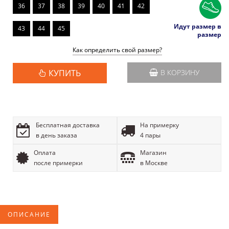
36
37
38
39
40
41
42
Идут размер в
43
44
45
размер
Как определить свой размер?
КУПИТЬ
В КОРЗИНУ
Бесплатная доставка
На примерку
в день заказа
4 пары
Оплата
Магазин
после примерки
в Москве
ОПИСАНИЕ