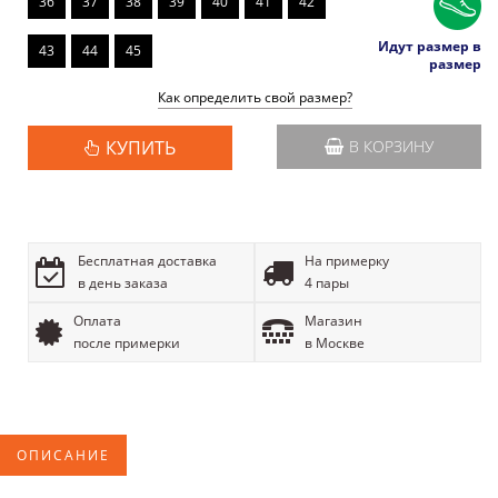
36
37
38
39
40
41
42
Идут размер в
43
44
45
размер
Как определить свой размер?
КУПИТЬ
В КОРЗИНУ
Бесплатная доставка
На примерку
в день заказа
4 пары
Оплата
Магазин
после примерки
в Москве
ОПИСАНИЕ