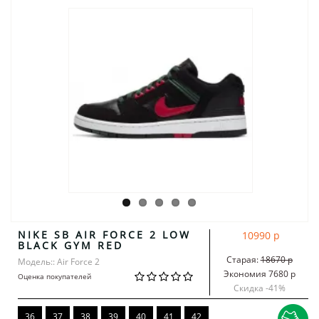
NIKE SB AIR FORCE 2 LOW
10990 р
BLACK GYM RED
Старая:
18670 р
Модель:: Air Force 2
Экономия 7680 р
Оценка покупателей
Скидка -
41
%
36
37
38
39
40
41
42