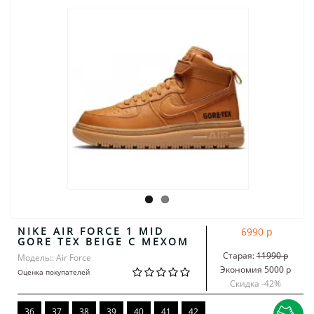
NIKE AIR FORCE 1 MID
6990 р
GORE TEX BEIGE С МЕХОМ
Старая:
11990 р
Модель:: Air Force
Экономия 5000 р
Оценка покупателей
Скидка -
42
%
36
37
38
39
40
41
42