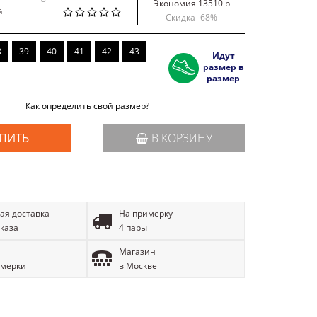
Экономия 13510 р
й
Скидка -
68
%
8
39
40
41
42
43
Идут
размер в
размер
Как определить свой размер?
ПИТЬ
В КОРЗИНУ
ая доставка
На примерку
аказа
4 пары
Магазин
имерки
в Москве