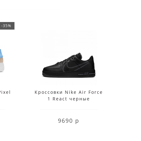
-35%
Pixel
Кроссовки Nike Air Force
Крос
1 React черные
1 Fly
9690 р