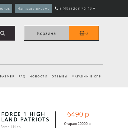
вонок
Написать письмо
8 (495) 203-76-49
Корзина
0
 РАЗМЕР
FAQ
НОВОСТИ
ОТЗЫВЫ
МАГАЗИН В СПБ
6490 р
 FORCE 1 HIGH
LAND PATRIOTS
Старая:
20000 р
 Force 1 High