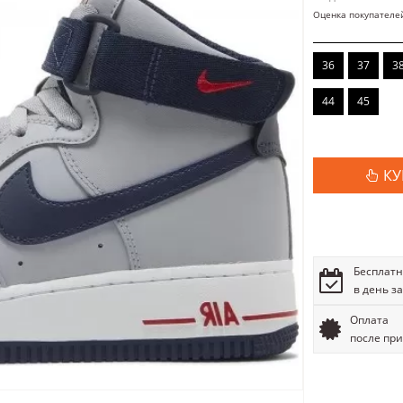
Оценка покупателе
36
37
3
44
45
КУ
Бесплатн
в день з
Оплата
после пр