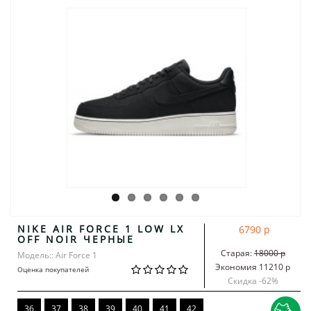
NIKE AIR FORCE 1 LOW LX
6790 р
OFF NOIR ЧЕРНЫЕ
Старая:
18000 р
Модель:: Air Force 1
Экономия 11210 р
Оценка покупателей
Скидка -
62
%
36
37
38
39
40
41
42