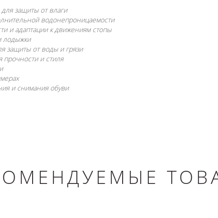
 для защиты от влаги
полнительной водонепроницаемости
сти и адаптации к движениям стопы
и лодыжки
ля защиты от воды и грязи
я прочности и стиля
и
змерах
ния и снимания обуви
КОМЕНДУЕМЫЕ ТОВ