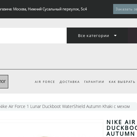
газина: Москва, Нижний Сусальный переулок, 5с4
Заказать з
Все категории
ЛОГ
AIR FORCE
ДОСТАВКА
ГАРАНТИИ
КАК ВЫБРАТЬ
Nike Air Force 1 Lunar Duckboot WaterShield Autumn Khaki с мехом
NIKE AI
DUCKBOO
AUTUMN 