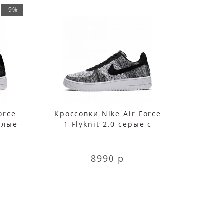
-9%
orce
Кроссовки Nike Air Force
Крос
белые
1 Flyknit 2.0 серые с
1
черным
8990 р