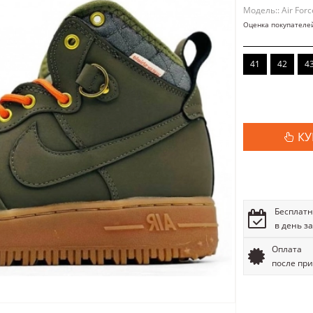
Модель:: Air Forc
Оценка покупателе
41
42
4
КУ
Бесплатн
в день з
Оплата
после пр