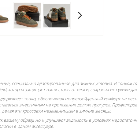
ение, специально адаптированное для зимних условий. В тонком о
d, которая защищает ваши стопы от влаги, сохраняя их сухими да
удерживает тепло, обеспечивая непревзойденный комфорт на весь 
оставаться энергичным на протяжении долгих прогулок. Профилир
 делая эти кроссовки незаменимыми в зимние месяцы.
 вашему образу, но и улучшают видимость в условиях недостаточн
логии в одном аксессуаре.