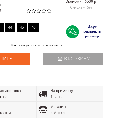
Экономия 6500 р
e
Скидка -
46
%
й
Идут
3
44
45
46
размер в
размер
Как определить свой размер?
ПИТЬ
В КОРЗИНУ
ая доставка
На примерку
аказа
4 пары
Магазин
имерки
в Москве