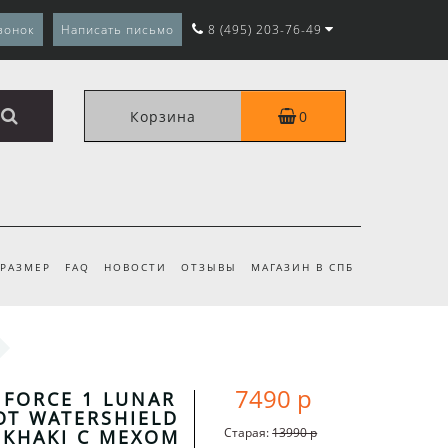
вонок
Написать письмо
8 (495) 203-76-49
Корзина
0
 РАЗМЕР
FAQ
НОВОСТИ
ОТЗЫВЫ
МАГАЗИН В СПБ
7490 р
R FORCE 1 LUNAR
T WATERSHIELD
Старая:
13990 р
KHAKI С МЕХОМ