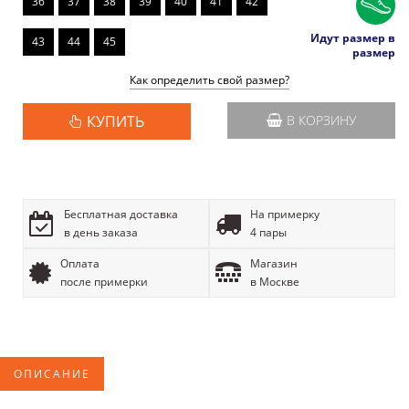
36
37
38
39
40
41
42
Идут размер в
43
44
45
размер
Как определить свой размер?
КУПИТЬ
В КОРЗИНУ
Бесплатная доставка
На примерку
в день заказа
4 пары
Оплата
Магазин
после примерки
в Москве
ОПИСАНИЕ