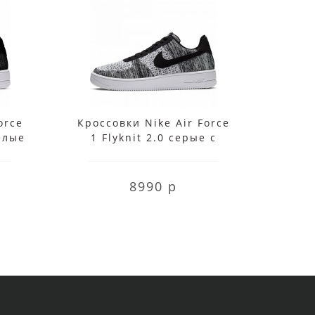
orce
Кроссовки Nike Air Force
Крос
белые
1 Flyknit 2.0 серые с
1
черным
8990 р