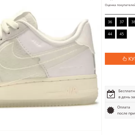
Оценка покупателе
36
37
3
44
45
КУ
Бесплатн
в день з
Оплата
после пр