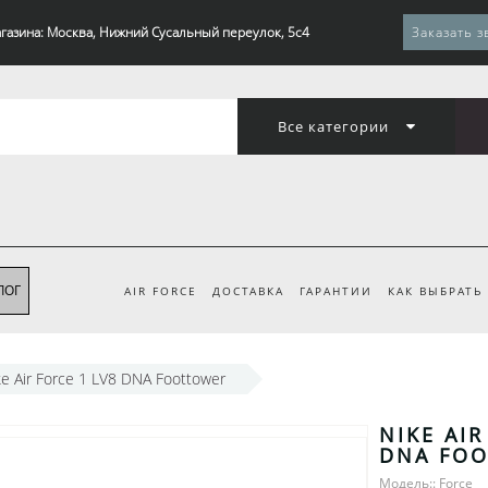
газина: Москва, Нижний Сусальный переулок, 5с4
Заказать з
Все категории
ЛОГ
AIR FORCE
ДОСТАВКА
ГАРАНТИИ
КАК ВЫБРАТЬ
ke Air Force 1 LV8 DNA Foottower
NIKE AIR
DNA FO
Модель:: Force