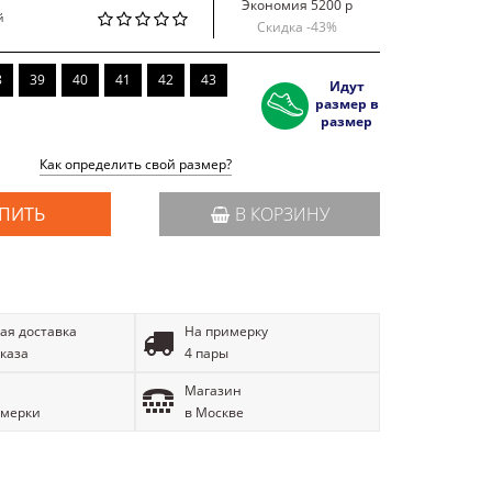
Экономия 5200 р
й
Скидка -
43
%
8
39
40
41
42
43
Идут
размер в
размер
Как определить свой размер?
ПИТЬ
В КОРЗИНУ
ая доставка
На примерку
аказа
4 пары
Магазин
имерки
в Москве