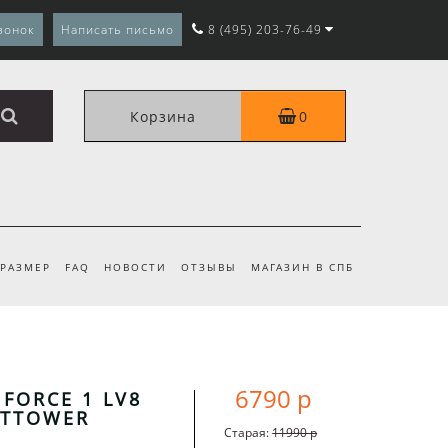
вонок
Написать письмо
8 (495) 203-76-49
Корзина
0
 РАЗМЕР
FAQ
НОВОСТИ
ОТЗЫВЫ
МАГАЗИН В СПБ
6790 р
 FORCE 1 LV8
OTTOWER
Старая:
11990 р