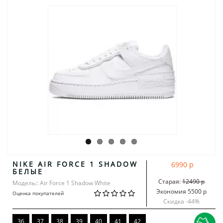
NIKE AIR FORCE 1 SHADOW
6990 р
БЕЛЫЕ
Старая:
12490 р
Модель:: Air Force 1 Shadow White
Экономия 5500 р
Оценка покупателей
Скидка -
44
%
36
37
38
39
40
41
42