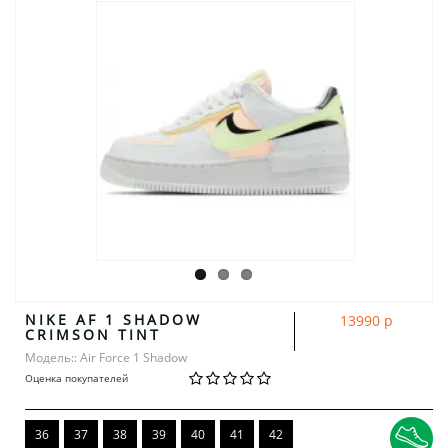
NIKE AF 1 SHADOW
13990 р
CRIMSON TINT
Модель:: Air Force 1 Shadow
Оценка покупателей
36
37
38
39
40
41
42