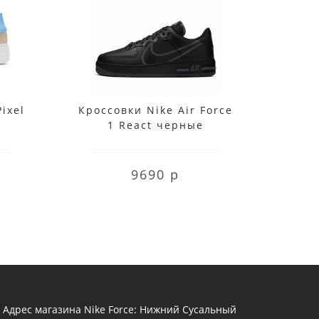
Pixel
Кроссовки Nike Air Force
Крос
1 React черные
1 Fly
9690 р
Адрес магазина Nike Force: Нижний Сусальный