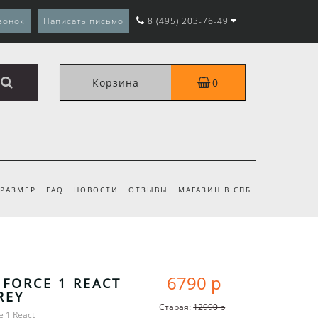
вонок
Написать письмо
8 (495) 203-76-49
Корзина
0
 РАЗМЕР
FAQ
НОВОСТИ
ОТЗЫВЫ
МАГАЗИН В СПБ
6790 р
 FORCE 1 REACT
REY
Старая:
12990 р
e 1 React