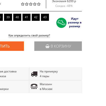
Экономия 6200 р
й
Скидка -
48
%
8
39
40
41
42
43
Идут
размер в
размер
Как определить свой размер?
ПИТЬ
В КОРЗИНУ
ая доставка
На примерку
аказа
4 пары
Магазин
имерки
в Москве