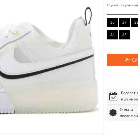
Оценка покупателе
36
37
3
44
45
КУ
Бесплатн
в день з
Оплата
после пр