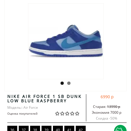
NIKE AIR FORCE 1 SB DUNK
6990 р
LOW BLUE RASPBERRY
Старая:
13990 р
Модель:: Air Force
Экономия 7000 р
Оценка покупателей
Скидка -
50
%
36
37
38
39
40
41
42