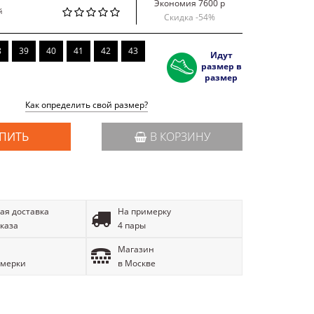
Экономия 7600 р
й
Скидка -
54
%
8
39
40
41
42
43
Идут
размер в
размер
Как определить свой размер?
ПИТЬ
В КОРЗИНУ
ая доставка
На примерку
аказа
4 пары
Магазин
имерки
в Москве