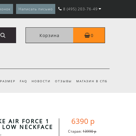
вонок
Написать письмо
8 (495) 203-76-49
Корзина
0
 РАЗМЕР
FAQ
НОВОСТИ
ОТЗЫВЫ
МАГАЗИН В СПБ
6390 р
KE AIR FORCE 1
 LOW NECKFACE
Старая:
13990 р
e