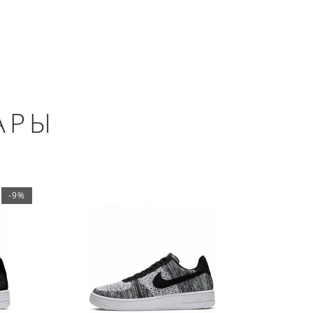
АРЫ
-9%