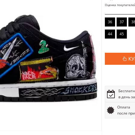
Оценка покупателе
36
37
3
44
45
КУ
Бесплатн
в день з
Оплата
после пр