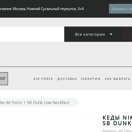
газина: Москва, Нижний Сусальный переулок, 5с4
Заказать з
Все категории
ЛОГ
AIR FORCE
ДОСТАВКА
ГАРАНТИИ
КАК ВЫБРАТЬ
ke Air Force 1 SB Dunk Low Neckface
КЕДЫ NI
SB DUNK
Модель:: Air Forc