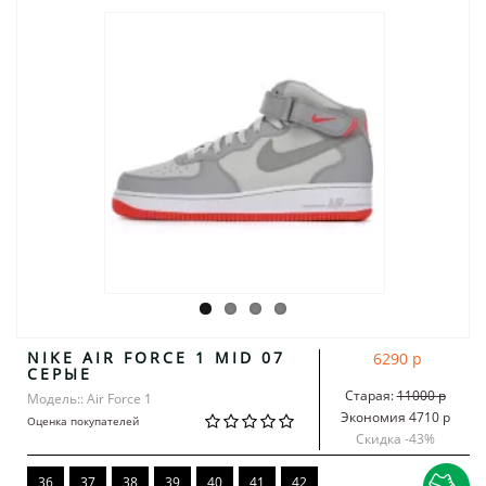
NIKE AIR FORCE 1 MID 07
6290 р
СЕРЫЕ
Старая:
11000 р
Модель:: Air Force 1
Экономия 4710 р
Оценка покупателей
Скидка -
43
%
36
37
38
39
40
41
42