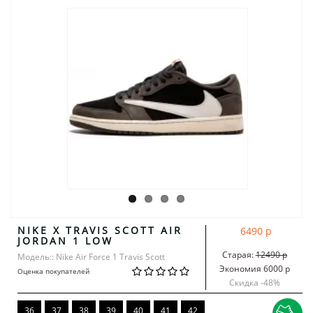
NIKE X TRAVIS SCOTT AIR
6490 р
JORDAN 1 LOW
Старая:
12490 р
Модель:: Nike Air Force 1 Travis Scott
Экономия 6000 р
Оценка покупателей
Скидка -
48
%
36
37
38
39
40
41
42